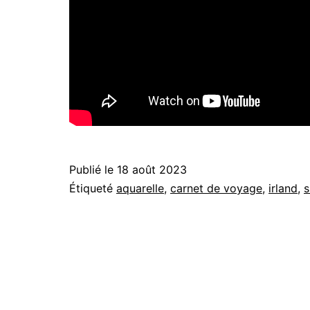
Publié le
18 août 2023
Étiqueté
aquarelle
,
carnet de voyage
,
irland
,
s