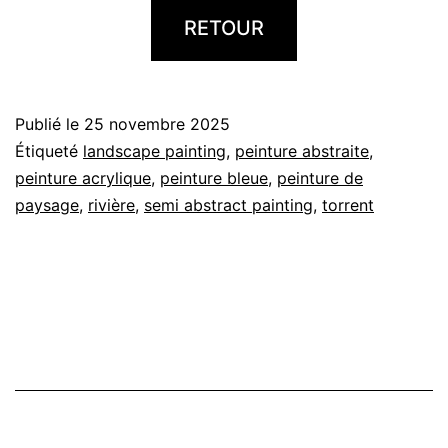
RETOUR
Publié le
25 novembre 2025
Étiqueté
landscape painting
,
peinture abstraite
,
peinture acrylique
,
peinture bleue
,
peinture de
paysage
,
rivière
,
semi abstract painting
,
torrent