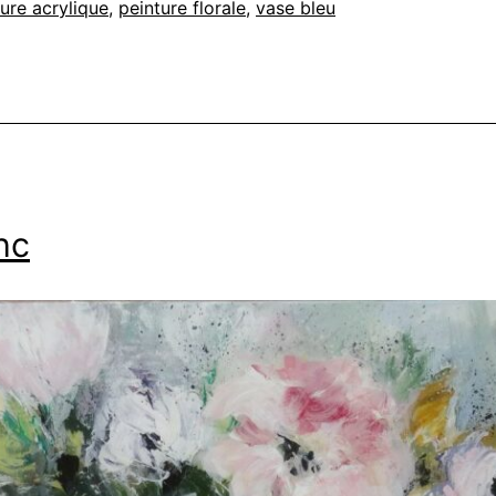
ure acrylique
,
peinture florale
,
vase bleu
nc