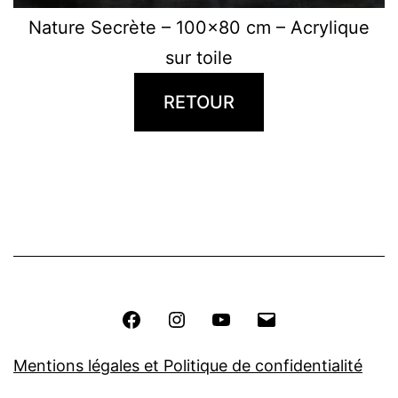
Nature Secrète – 100×80 cm – Acrylique
sur toile
RETOUR
Navigation
de
l’article
Facebook
Instagram
Youtube
E-
mail
Mentions légales et Politique de confidentialité